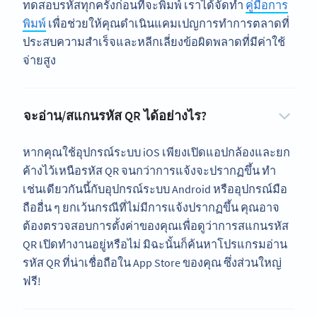
ทดสอบรหัสทุกครั้งก่อนที่จะพิมพ์ เราได้จัดทำ
คู่มือการ
พิมพ์
เพื่อช่วยให้คุณดำเนินแคมเปญการทำการตลาดที่
ประสบความสำเร็จและหลีกเลี่ยงข้อผิดพลาดที่มีค่าใช้
จ่ายสูง
จะอ่าน/สแกนรหัส QR ได้อย่างไร?
หากคุณใช้อุปกรณ์ระบบ iOS เพียงเปิดแอปกล้องและยก
ค้างไว้เหนือรหัส QR จนกว่าการแจ้งจะปรากฏขึ้น ทำ
เช่นเดียวกันนี้กับอุปกรณ์ระบบ Android หรืออุปกรณ์มือ
ถืออื่น ๆ ยกเว้นกรณีที่ไม่มีการแจ้งปรากฏขึ้น คุณอาจ
ต้องตรวจสอบการตั้งค่าของคุณเพื่อดูว่าการสแกนรหัส
QR เปิดทำงานอยู่หรือไม่ มิฉะนั้นก็ค้นหาโปรแกรมอ่าน
รหัส QR ที่น่าเชื่อถือใน App Store ของคุณ ซึ่งส่วนใหญ่
ฟรี!