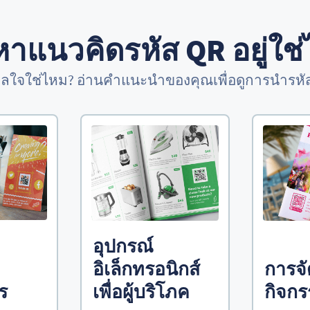
าแนวคิดรหัส QR อยู่ใช
ลใจใช่ไหม? อ่านคำแนะนำของคุณเพื่อดูการนำรหัส
อุปกรณ์
อิเล็กทรอนิกส์
การจ
ร
เพื่อผู้บริโภค
กิจก