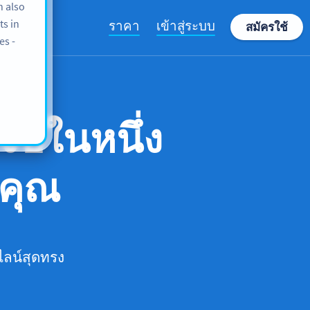
n also
ts in
ราคา
เข้าสู่ระบบ
สมัครใช้
es -
จบในหนึ่ง
งคุณ
ลน์สุดทรง