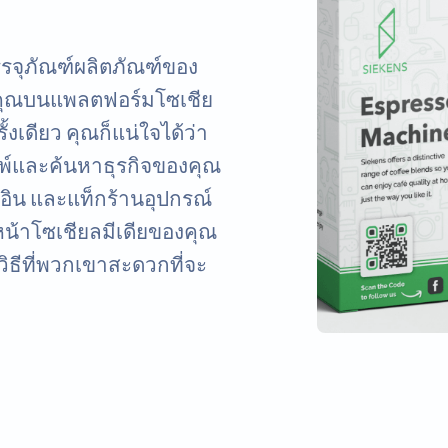
รรจุภัณฑ์ผลิตภัณฑ์ของ
องคุณบนแพลตฟอร์มโซเชีย
้งเดียว คุณก็แน่ใจได้ว่า
ิมพ์และค้นหาธุรกิจของคุณ
กอิน และแท็กร้านอุปกรณ์
น้าโซเชียลมีเดียของคุณ
ิธีที่พวกเขาสะดวกที่จะ