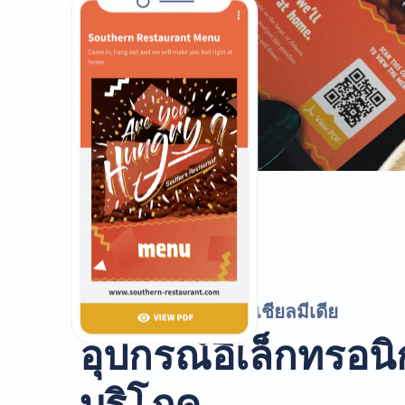
รหัส QR สำหรับโซเชียลมีเดีย
อุปกรณ์อิเล็กทรอนิกส
บริโภค