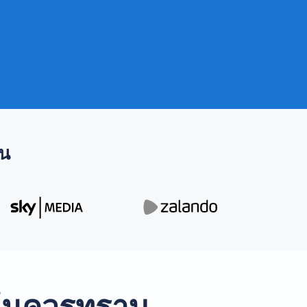
คน
 ฉันควรทราบ